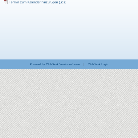
Termin zum Kalender hinzufügen (.ics)
Powered by ClubDesk Vereinssoftware
|
ClubDesk Login